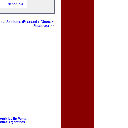
r!
Disponible
ria Siguiente (Economia, Dinero y
Finanzas) >>
ominios En Venta
strias Argentinas