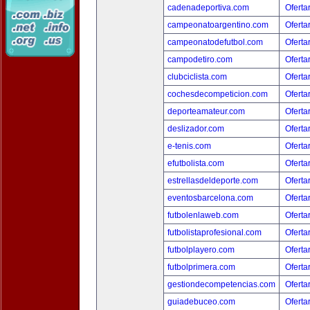
cadenadeportiva.com
Oferta
campeonatoargentino.com
Oferta
campeonatodefutbol.com
Oferta
campodetiro.com
Oferta
clubciclista.com
Oferta
cochesdecompeticion.com
Oferta
deporteamateur.com
Oferta
deslizador.com
Oferta
e-tenis.com
Oferta
efutbolista.com
Oferta
estrellasdeldeporte.com
Oferta
eventosbarcelona.com
Oferta
futbolenlaweb.com
Oferta
futbolistaprofesional.com
Oferta
futbolplayero.com
Oferta
futbolprimera.com
Oferta
gestiondecompetencias.com
Oferta
guiadebuceo.com
Oferta