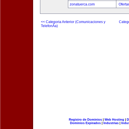
zonatuerca.com
Oferta
<< Categoria Anterior (Comunicaciones y
Catego
TelefonÃ­a)
Registro de Dominios
|
Web Hosting
|
D
Dominios Expirados
|
Industrias
|
Indu