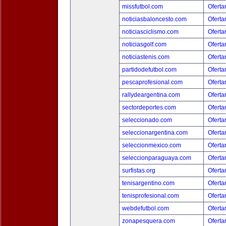
missfutbol.com
Oferta
noticiasbaloncesto.com
Oferta
noticiasciclismo.com
Oferta
noticiasgolf.com
Oferta
noticiastenis.com
Oferta
partidodefutbol.com
Oferta
pescaprofesional.com
Oferta
rallydeargentina.com
Oferta
sectordeportes.com
Oferta
seleccionado.com
Oferta
seleccionargentina.com
Oferta
seleccionmexico.com
Oferta
seleccionparaguaya.com
Oferta
surfistas.org
Oferta
tenisargentino.com
Oferta
tenisprofesional.com
Oferta
webdefutbol.com
Oferta
zonapesquera.com
Oferta