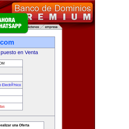
.com
 puesto en Venta
OM
 ElectrÃ³nico
tas
ealizar una Oferta