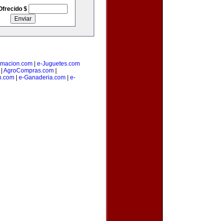
Ofrecido $
amacion.com
|
e-Juguetes.com
|
AgroCompras.com
|
n.com
|
e-Ganaderia.com
|
e-