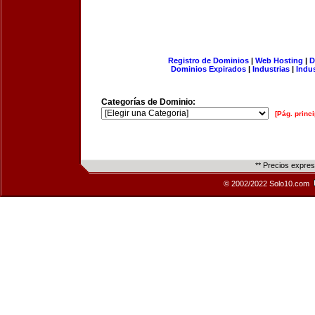
Registro de Dominios
|
Web Hosting
|
D
Dominios Expirados
|
Industrias
|
Indu
Categorías de Dominio:
[Pág. princi
** Precios expre
© 2002/2022 Solo10.com