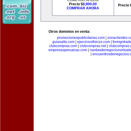
COMPRAR AHORA
Precio $
8,900.00
Precio 
COMPRAR AHORA
Otros dominios en venta:
promocionespublicitarias.com
|
zonaclientes.
guiasalta.com
|
ejerciciosfisicos.com
|
foreigntrade
clubcompras.com
|
clubcompras.net
|
clubcompras.
empresasperuanas.com
|
ruedasdenegociosvirtual
|
encuentrosdenegocios.