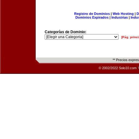
Registro de Dominios
|
Web Hosting
|
D
Dominios Expirados
|
Industrias
|
Indu
Categorías de Dominio:
[Pág. princi
** Precios expre
© 2002/2022 Solo10.com