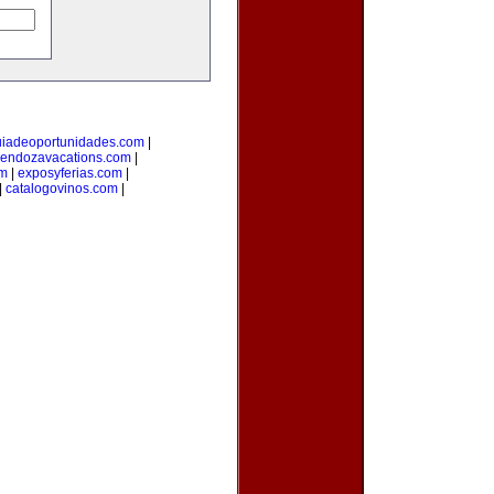
uiadeoportunidades.com
|
endozavacations.com
|
om
|
exposyferias.com
|
|
catalogovinos.com
|