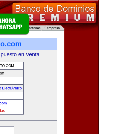
to.com
 puesto en Venta
TO.COM
com
 ElectrÃ³nico
!
.com
tas