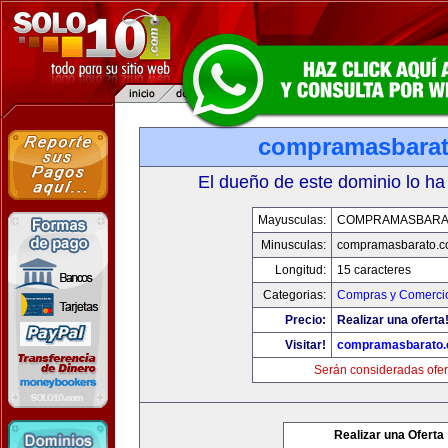
compramasbara
El dueño de este dominio lo ha
Mayusculas:
COMPRAMASBARA
Minusculas:
compramasbarato.
Longitud:
15 caracteres
Categorias:
Compras y Comercio
Precio:
Realizar una oferta
Visitar!
compramasbarato
Serán consideradas ofer
Realizar una Oferta