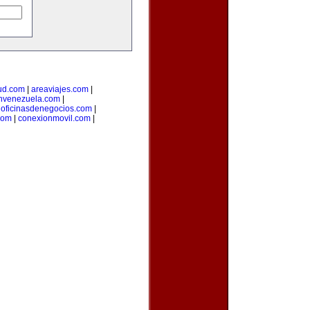
ud.com
|
areaviajes.com
|
nvenezuela.com
|
|
oficinasdenegocios.com
|
com
|
conexionmovil.com
|