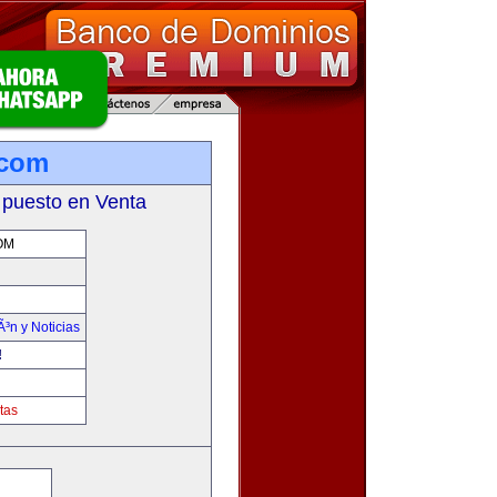
.com
 puesto en Venta
OM
Ã³n y Noticias
!
tas