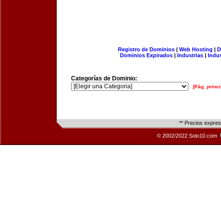
Registro de Dominios
|
Web Hosting
|
D
Dominios Expirados
|
Industrias
|
Indu
Categorías de Dominio:
[Pág. princi
** Precios expre
© 2002/2022 Solo10.com