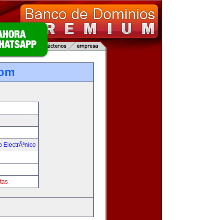
com
 ElectrÃ³nico
!
tas