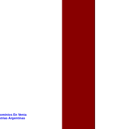
ominios En Venta
strias Argentinas