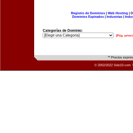
Registro de Dominios
|
Web Hosting
|
D
Dominios Expirados
|
Industrias
|
Indu
Categorías de Dominio:
[Pág. princi
** Precios expre
© 2002/2022 Solo10.com