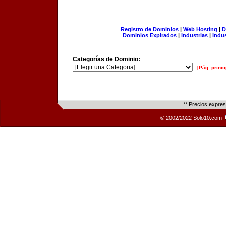
Registro de Dominios
|
Web Hosting
|
D
Dominios Expirados
|
Industrias
|
Indu
Categorías de Dominio:
[Pág. princi
** Precios expre
© 2002/2022 Solo10.com