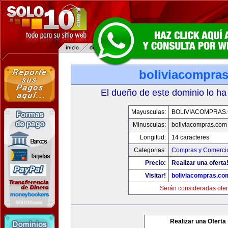
boliviacompra
El dueño de este dominio lo ha
Mayusculas:
BOLIVIACOMPRAS
Minusculas:
boliviacompras.com
Longitud:
14 caracteres
Categorias:
Compras y Comercio
Precio:
Realizar una oferta
Visitar!
boliviacompras.co
Serán consideradas ofer
Realizar una Oferta