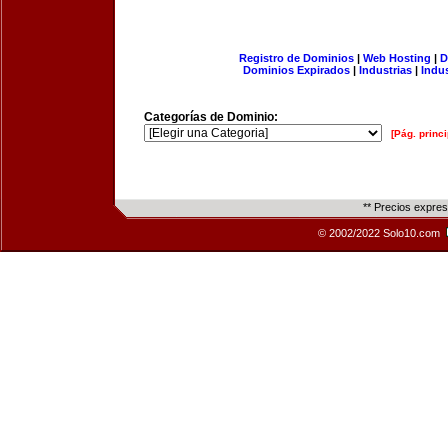
Registro de Dominios
|
Web Hosting
|
D
Dominios Expirados
|
Industrias
|
Indu
Categorías de Dominio:
[Pág. princi
** Precios expre
© 2002/2022 Solo10.com