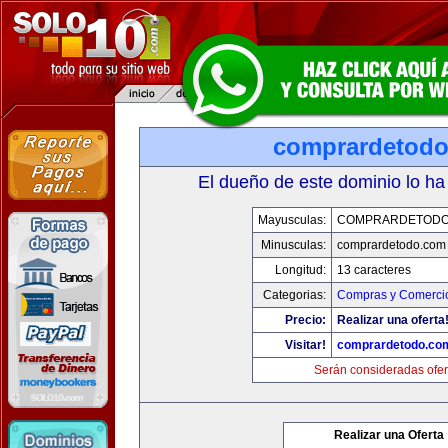
comprardetod
El dueño de este dominio lo ha
Mayusculas:
COMPRARDETODO
Minusculas:
comprardetodo.com
Longitud:
13 caracteres
Categorias:
Compras y Comercio
Precio:
Realizar una oferta
Visitar!
comprardetodo.co
Serán consideradas ofer
Realizar una Oferta