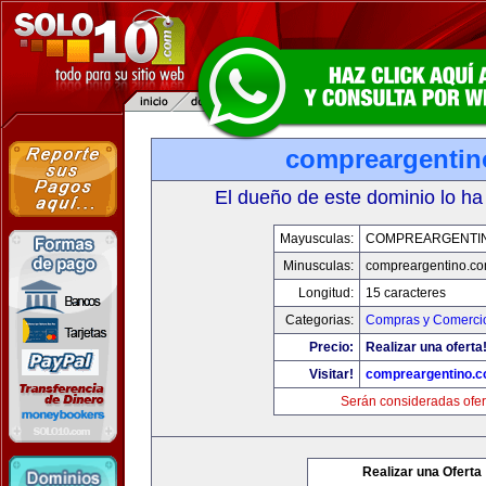
compreargenti
El dueño de este dominio lo ha
Mayusculas:
COMPREARGENTI
Minusculas:
compreargentino.c
Longitud:
15 caracteres
Categorias:
Compras y Comercio
Precio:
Realizar una oferta
Visitar!
compreargentino.
Serán consideradas ofer
Realizar una Oferta