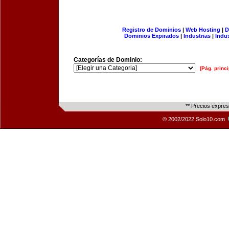
Registro de Dominios
|
Web Hosting
|
D
Dominios Expirados
|
Industrias
|
Indu
Categorías de Dominio:
[Pág. princi
** Precios expre
© 2002/2022 Solo10.com