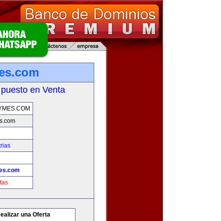
mes.com
 puesto en Venta
YMES.COM
s.com
rias
es.com
tas
ealizar una Oferta