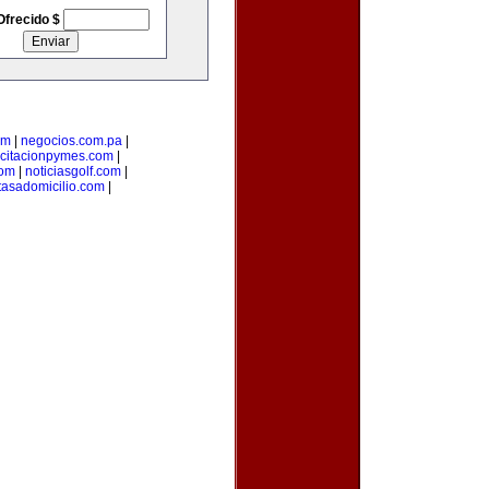
Ofrecido $
om
|
negocios.com.pa
|
citacionpymes.com
|
com
|
noticiasgolf.com
|
tasadomicilio.com
|