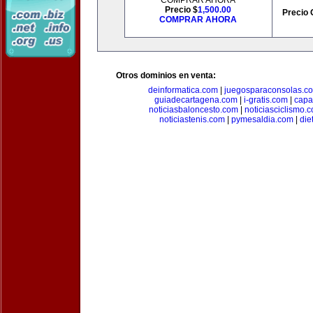
COMPRAR AHORA
Precio $
1,500.00
Precio 
COMPRAR AHORA
Otros dominios en venta:
deinformatica.com
|
juegosparaconsolas.c
guiadecartagena.com
|
i-gratis.com
|
capa
noticiasbaloncesto.com
|
noticiasciclismo.
noticiastenis.com
|
pymesaldia.com
|
die