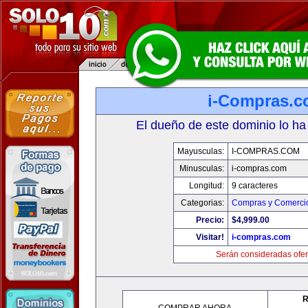
i-Compras.
El dueño de este dominio lo ha
Mayusculas:
I-COMPRAS.COM
Minusculas:
i-compras.com
Longitud:
9 caracteres
Categorias:
Compras y Comercio
Precio:
$4,999.00
Visitar!
i-compras.com
Serán consideradas ofer
R