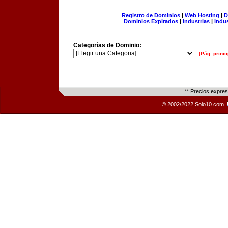
Registro de Dominios
|
Web Hosting
|
D
Dominios Expirados
|
Industrias
|
Indu
Categorías de Dominio:
[Pág. princi
** Precios expre
© 2002/2022 Solo10.com