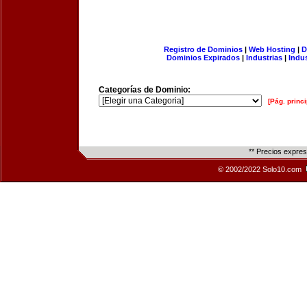
Registro de Dominios
|
Web Hosting
|
D
Dominios Expirados
|
Industrias
|
Indu
Categorías de Dominio:
[Pág. princi
** Precios expre
© 2002/2022 Solo10.com