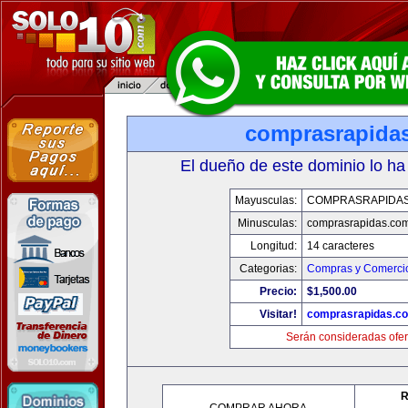
comprasrapida
El dueño de este dominio lo ha
Mayusculas:
COMPRASRAPIDA
Minusculas:
comprasrapidas.co
Longitud:
14 caracteres
Categorias:
Compras y Comercio
Precio:
$1,500.00
Visitar!
comprasrapidas.c
Serán consideradas ofer
R