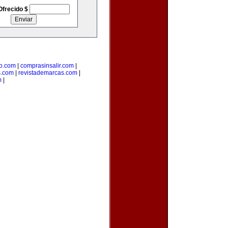
Ofrecido $
o.com
|
comprasinsalir.com
|
s.com
|
revistademarcas.com
|
m
|