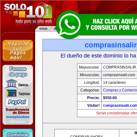
comprasinsali
El dueño de este dominio lo ha
Mayusculas:
COMPRASINSALIR
Minusculas:
comprasinsalir.com
Longitud:
14 caracteres
Categorias:
Compras y Comercio
Precio:
$550.00
Visitar!
comprasinsalir.co
Serán consideradas ofer
R