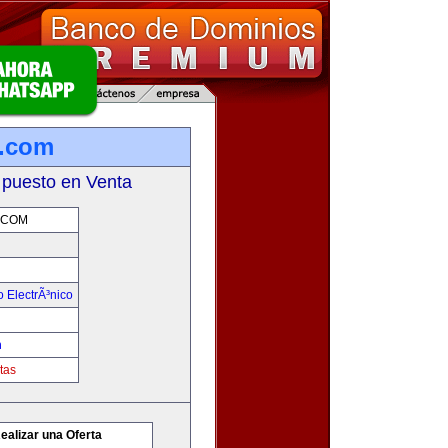
r.com
 puesto en Venta
.COM
 ElectrÃ³nico
m
tas
ealizar una Oferta