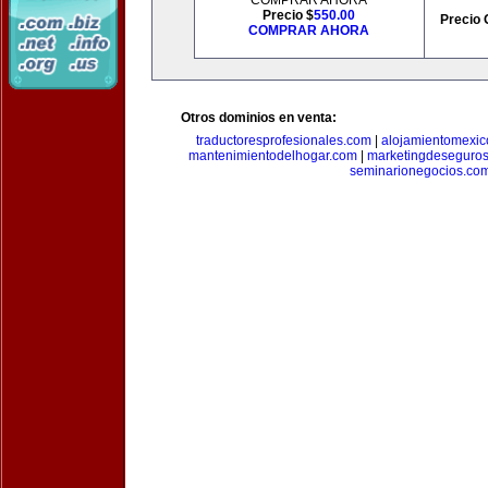
COMPRAR AHORA
Precio $
550.00
Precio 
COMPRAR AHORA
Otros dominios en venta:
traductoresprofesionales.com
|
alojamientomexic
mantenimientodelhogar.com
|
marketingdeseguro
seminarionegocios.co