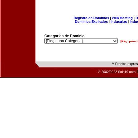
Registro de Dominios
|
Web Hosting
|
D
Dominios Expirados
|
Industrias
|
Indu
Categorías de Dominio:
[Pág. princi
** Precios expre
© 2002/2022 Solo10.com