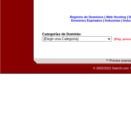
Registro de Dominios
|
Web Hosting
|
D
Dominios Expirados
|
Industrias
|
Indu
Categorías de Dominio:
[Pág. princi
** Precios expre
© 2002/2022 Solo10.com