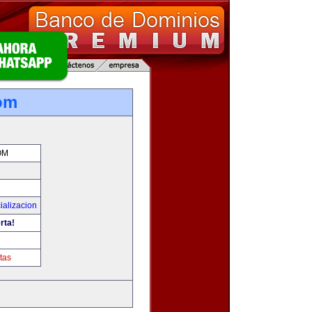
om
OM
ializacion
rta!
tas