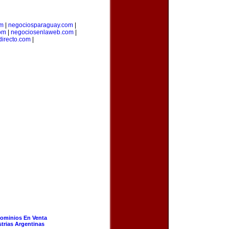
om
|
negociosparaguay.com
|
com
|
negociosenlaweb.com
|
directo.com
|
ominios En Venta
strias Argentinas