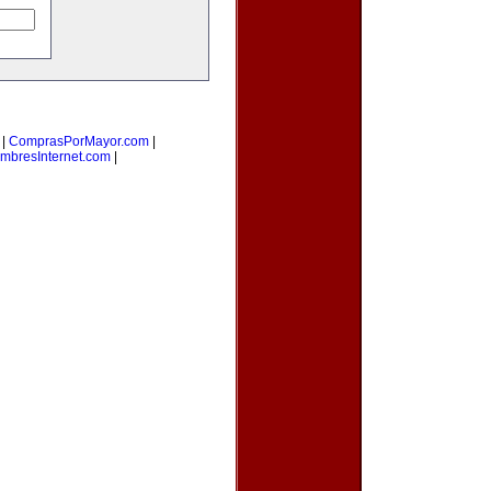
|
ComprasPorMayor.com
|
mbresInternet.com
|