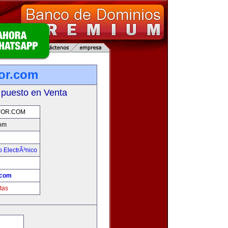
or.com
 puesto en Venta
OR.COM
om
 ElectrÃ³nico
!
.com
tas