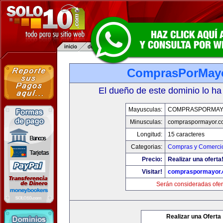
ComprasPorMay
El dueño de este dominio lo ha
Mayusculas:
COMPRASPORMAY
Minusculas:
compraspormayor.c
Longitud:
15 caracteres
Categorias:
Compras y Comercio
Precio:
Realizar una oferta
Visitar!
compraspormayor
Serán consideradas ofer
Realizar una Oferta