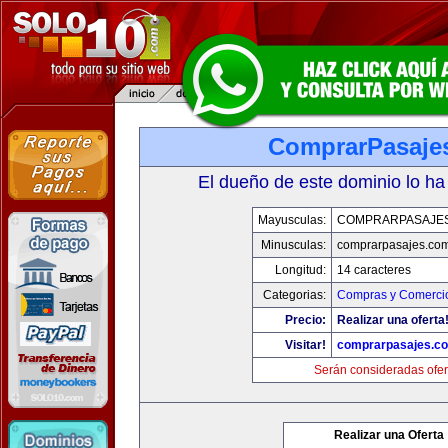
ComprarPasaje
El dueño de este dominio lo ha
Mayusculas:
COMPRARPASAJE
Minusculas:
comprarpasajes.co
Longitud:
14 caracteres
Categorias:
Compras y Comercio
Precio:
Realizar una oferta
Visitar!
comprarpasajes.c
Serán consideradas ofer
Realizar una Oferta