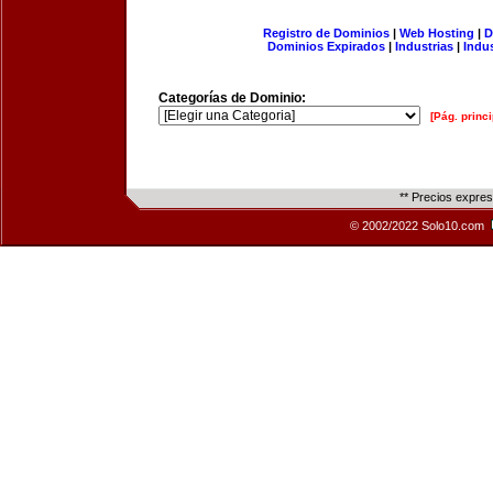
Registro de Dominios
|
Web Hosting
|
D
Dominios Expirados
|
Industrias
|
Indu
Categorías de Dominio:
[Pág. princi
** Precios expre
© 2002/2022 Solo10.com