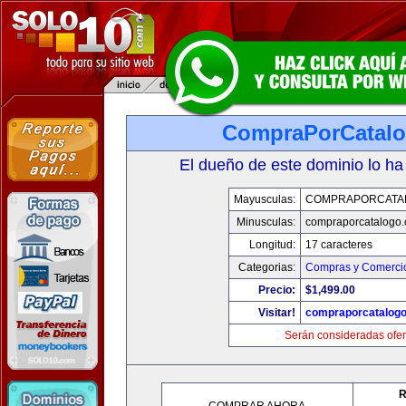
CompraPorCatal
El dueño de este dominio lo ha
Mayusculas:
COMPRAPORCATA
Minusculas:
compraporcatalogo
Longitud:
17 caracteres
Categorias:
Compras y Comercio
Precio:
$1,499.00
Visitar!
compraporcatalog
Serán consideradas ofer
R