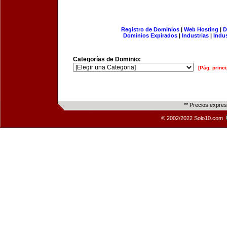
Registro de Dominios
|
Web Hosting
|
D
Dominios Expirados
|
Industrias
|
Indu
Categorías de Dominio:
[Pág. princi
** Precios expre
© 2002/2022 Solo10.com