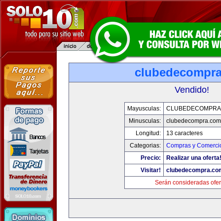
clubedecompr
Vendido!
Mayusculas:
CLUBEDECOMPRA
Minusculas:
clubedecompra.com
Longitud:
13 caracteres
Categorias:
Compras y Comercio
Precio:
Realizar una oferta
Visitar!
clubedecompra.co
Serán consideradas ofer