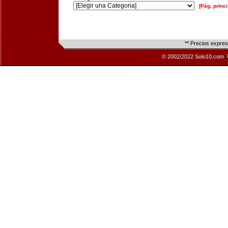
[Pág. princi
** Precios expre
© 2002/2022 Solo10.com