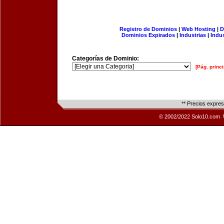
Registro de Dominios
|
Web Hosting
|
D
Dominios Expirados
|
Industrias
|
Indu
Categorías de Dominio:
[Pág. princi
** Precios expre
© 2002/2022 Solo10.com