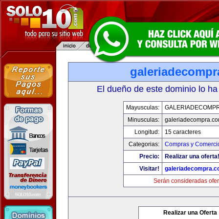
galeriadecompr
El dueño de este dominio lo ha
Mayusculas:
GALERIADECOMP
Minusculas:
galeriadecompra.c
Longitud:
15 caracteres
Categorias:
Compras y Comercio
Precio:
Realizar una oferta
Visitar!
galeriadecompra.
Serán consideradas ofer
Realizar una Oferta